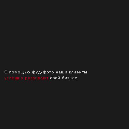
Располагаем всем необходимым
оборудованием для проведения фуд-
съемки еды в фотостудии или с
выездом к клиенту