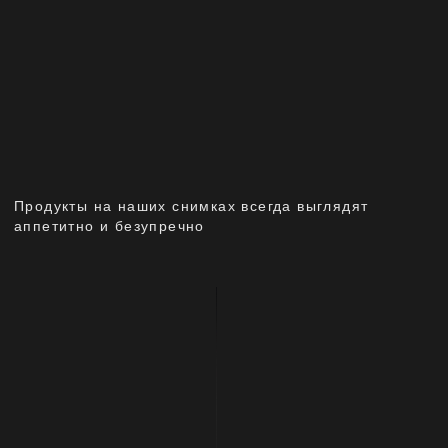
СОВЕРШЕННЫЙ РЕЗУЛЬТАТ
— ВОТ К
ЧЕМУ МЫ СТРЕМИМСЯ
И ЧЕГО ДОСТИГАЕМ
С помощью фуд-фото наши клиенты